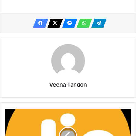
Veena Tandon
जियोफाइनेंस
ने
बनाया
‘मनी