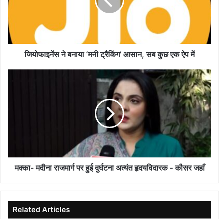
ट्रैकिंग’
आसान,
सब
कुछ
एक
ऐप
जियोफाइनेंस ने बनाया ‘मनी ट्रैकिंग’ आसान, सब कुछ एक ऐप में
में
मक्का-
मदीना
राजमार्ग
पर
हुई
दुर्घटना
अत्यंत
हृदयविदारक
-
कौसर
मक्का- मदीना राजमार्ग पर हुई दुर्घटना अत्यंत हृदयविदारक - कौसर जहाँ
जहाँ
Related Articles