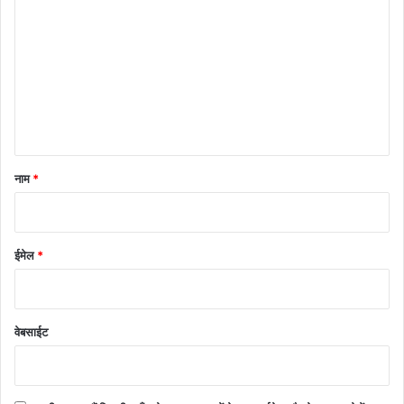
प्प
णी
*
नाम
*
ईमेल
*
वेबसाईट