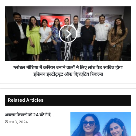
कल
की
ग्लोबल
मीडिया
में
करियर
बनाने
वालों
ने
लिए
लांच
पैड
ग्लोबल मीडिया में करियर बनाने वालों ने लिए लांच पैड साबित होगा
साबित
इंडियन इंस्टीट्यूट ऑफ क्रिएटिव स्किल्स
होगा
इंडियन
इंस्टीट्यूट
ऑफ
Related Articles
क्रिएटिव
स्किल्स
अफसर किसानो को 24 घंटे में दें…
मार्च 3, 2024