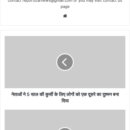
contact
reportstarnews@gmail.com
or you may visit
contact us
page
Website
नेताओं
ने
5
साल
की
कुर्सी
के
लिए
लोगों
को
नेताओं ने 5 साल की कुर्सी के लिए लोगों को एक दूसरे का दुश्मन बना
एक
दिया
दूसरे
का
हमीद
दुश्मन
सेतु
बना
की