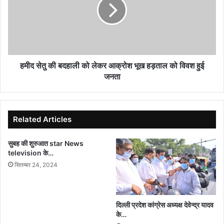
दिया
बदहाली
को
लेकर
आक्रोश
भूख
हड़ताल
को
हमीद सेतु की बदहाली को लेकर आक्रोश भूख हड़ताल को विवश हुई
विवश
जनता
हुई
जनता
Related Articles
सुबह की शुरुआत star News
television के…
सितम्बर 24, 2024
दिल्ली प्रदेश कांग्रेस अध्यक्ष देवेन्द्र यादव
के…