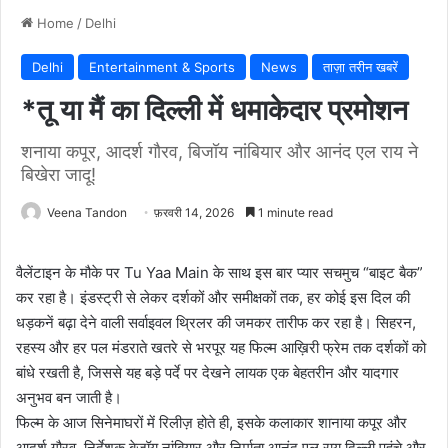
Home
/
Delhi
Delhi
Entertainment & Sports
News
ताज़ा तरीन खबरें
*तू या मैं का दिल्ली में धमाकेदार प्रमोशन
शनाया कपूर, आदर्श गौरव, बिजॉय नांबियार और आनंद एल राय ने
बिखेरा जादू!
Veena Tandon
फ़रवरी 14, 2026
1 minute read
वैलेंटाइन के मौके पर Tu Yaa Main के साथ इस बार प्यार सचमुच “बाइट बैक”
कर रहा है। इंडस्ट्री से लेकर दर्शकों और समीक्षकों तक, हर कोई इस दिल की
धड़कनें बढ़ा देने वाली सर्वाइवल थ्रिलर की जमकर तारीफ कर रहा है। सिहरन,
रहस्य और हर पल मंडराते खतरे से भरपूर यह फिल्म आख़िरी फ्रेम तक दर्शकों को
बांधे रखती है, जिससे यह बड़े पर्दे पर देखने लायक एक बेहतरीन और यादगार
अनुभव बन जाती है।
फिल्म के आज सिनेमाघरों में रिलीज़ होते ही, इसके कलाकार शानाया कपूर और
आदर्श गौरव, निर्देशक बेजॉय नांबियार और निर्माता आनंद एल राय दिल्ली पहुंचे और