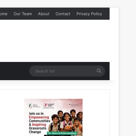
ome
Our Team
About
Contact
Privacy Policy
Search
for