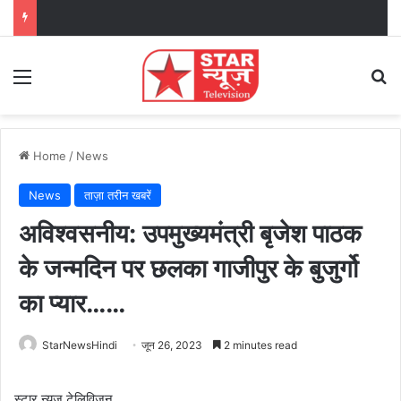
Menu
Se
Home
/
News
News
ताज़ा तरीन खबरें
अविश्वसनीय: उपमुख्यमंत्री बृजेश पाठक
के जन्मदिन पर छलका गाजीपुर के बुजुर्गो
का प्यार……
StarNewsHindi
जून 26, 2023
2 minutes read
स्टार न्यूज टेलिविज़न