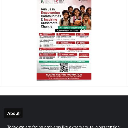
About
Today we are facing problems like extremism, religious tension,