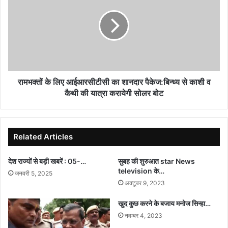
नानी
लिए
आईआरसीटीसी
का
शानदार
पैकेज:बिन्ध्य
से
काशी
व
रामभक्तों के लिए आईआरसीटीसी का शानदार पैकेज:बिन्ध्य से काशी व
कैथी
कैथी की यात्रा करायेगी सोलर बोट
की
यात्रा
करायेगी
सोलर
Related Articles
बोट
देश राज्यों से बड़ी खबरें : 05-…
सुबह की शुरुआत star News
television के…
जनवरी 5, 2025
अक्टूबर 9, 2023
खुद कुछ करने के बजाय मनोज सिन्हा…
नवम्बर 4, 2023