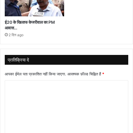
ई20 के खिलाफ केजरीवाल का PM
आवास…
2 दिन ago
प्रातिक्रिया दे
आपका ईमेल पता प्रकाशित नहीं किया जाएगा.
आवश्यक फ़ील्ड चिह्नित हैं
*
टि
प्प
णी
*