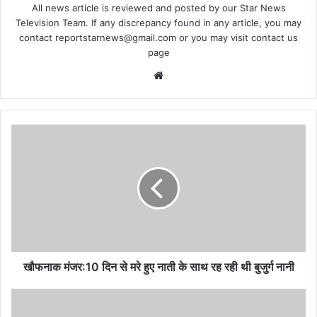
All news article is reviewed and posted by our Star News
Television Team. If any discrepancy found in any article, you may
contact
reportstarnews@gmail.com
or you may visit
contact us
page
Website
खौफनाक
मंजर:10
दिन
से
मरे
हुए
नाती
के
साथ
रह
खौफनाक मंजर:10 दिन से मरे हुए नाती के साथ रह रही थी बुजुर्ग नानी
रही
थी
रामभक्तों
बुजुर्ग
के