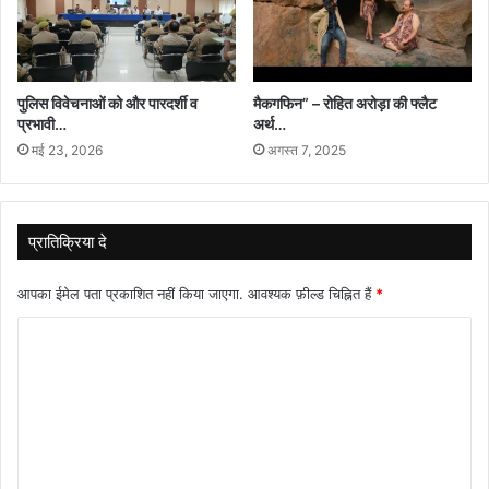
दिलाया
पुलिस विवेचनाओं को और पारदर्शी व
मैकगफिन” – रोहित अरोड़ा की फ्लैट
प्रभावी…
अर्थ…
मई 23, 2026
अगस्त 7, 2025
प्रातिक्रिया दे
आपका ईमेल पता प्रकाशित नहीं किया जाएगा.
आवश्यक फ़ील्ड चिह्नित हैं
*
टि
प्प
णी
*