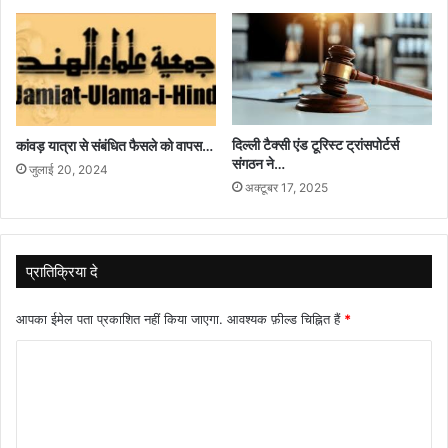
दिल्ली टैक्सी एंड टूरिस्ट ट्रांसपोर्टर्स
कांवड़ यात्रा से संबंधित फैसले को वापस…
संगठन ने…
जुलाई 20, 2024
अक्टूबर 17, 2025
प्रातिक्रिया दे
आपका ईमेल पता प्रकाशित नहीं किया जाएगा.
आवश्यक फ़ील्ड चिह्नित हैं
*
टि
प्प
णी
*