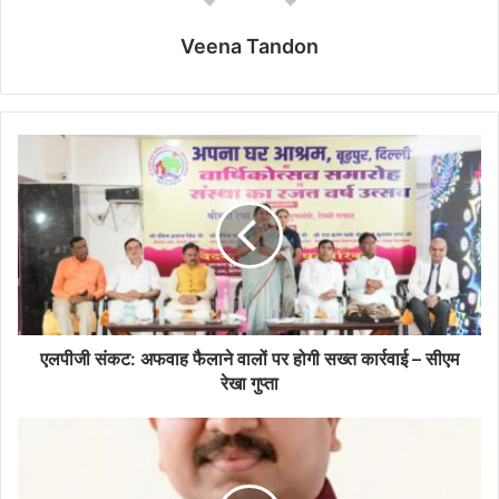
Veena Tandon
एलपीजी
संकट:
अफवाह
फैलाने
वालों
पर
होगी
सख्त
कार्रवाई
–
एलपीजी संकट: अफवाह फैलाने वालों पर होगी सख्त कार्रवाई – सीएम
सीएम
रेखा गुप्ता
रेखा
गुप्ता
दिल्ली
में
धार्मिक
स्थलों