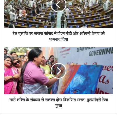
सांसद
ने
पीएम
मोदी
और
अश्विनी
रेल प्रगति पर भाजपा सांसद ने पीएम मोदी और अश्विनी वैष्णव को
वैष्णव
धन्यवाद दिया
को
धन्यवाद
नारी
दिया
शक्ति
के
संकल्प
से
सशक्त
होगा
विकसित
भारत:
मुख्यमंत्री
नारी शक्ति के संकल्प से सशक्त होगा विकसित भारत: मुख्यमंत्री रेखा
रेखा
गुप्ता
गुप्ता