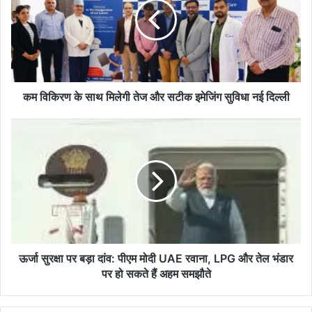
साथ
मिलेगी
तेज
और
सटीक
इमेजिंग
सुविधा
कम विकिरण के साथ मिलेगी तेज और सटीक इमेजिंग सुविधा नई दिल्ली
नई
दिल्ली
ऊर्जा
सुरक्षा
पर
बड़ा
दांव:
पीएम
मोदी
UAE
रवाना,
LPG
ऊर्जा सुरक्षा पर बड़ा दांव: पीएम मोदी UAE रवाना, LPG और तेल भंडार
और
पर हो सकते हैं अहम समझौते
तेल
भंडार