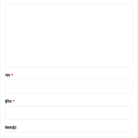
टि
प्प
णी
*
नाम
*
ईमेल
*
वेबसाईट