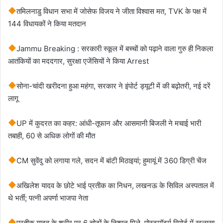
तमिलनाडु विधान सभा में जोसेफ विजय ने जीता विश्वास मत, TVK के पक्ष में
144 विधायकों ने किया मतदान
Jammu Breaking : सरकारी स्कूल में बच्चों को पढ़ाने वाला गुरु ही निकला
आतंकियों का मददगार, सुरक्षा एजेंसियों ने किया Arrest
सोना-चांदी खरीदना हुआ महंगा, सरकार ने इंपोर्ट ड्यूटी में की बढ़ोतरी, नई दरें
लागू
UP में कुदरत का कहर: आंधी-तूफान और आसमानी बिजली ने मचाई भारी
तबाही, 60 से अधिक लोगों की मौत
CM सुवेंदु को लगाया गले, सदन में बांटी मिठाइयां; हुमायूं में 360 डिग्री चेंज
अखिलेश यादव के छोटे भाई प्रतीक का निधन, लखनऊ के सिविल अस्पताल में
थे भर्ती; पत्नी अपर्णा भाजपा नेता
प्रतीक यादव के शरीर पर 6 चोटों के निशान मिले, पोस्टमॉटर्म रिपोर्ट में खुलासा