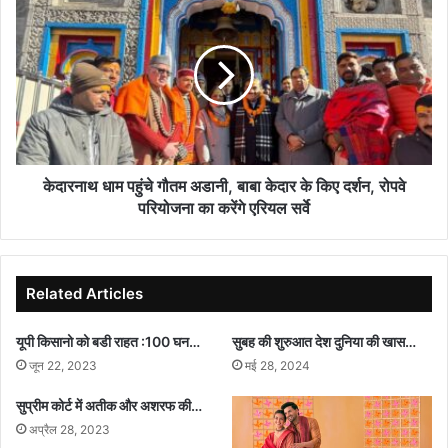
धाम
पहुंचे
गौतम
अडानी,
बाबा
केदार
के
किए
दर्शन,
केदारनाथ धाम पहुंचे गौतम अडानी, बाबा केदार के किए दर्शन, रोपवे
रोपवे
परियोजना का करेंगे एरियल सर्वे
परियोजना
का
करेंगे
एरियल
Related Articles
सर्वे
यूपी किसानो को बडी राहत :100 घन…
सुबह की शुरुआत देश दुनिया की खास…
जून 22, 2023
मई 28, 2024
सुप्रीम कोर्ट में अतीक और अशरफ की…
अप्रैल 28, 2023