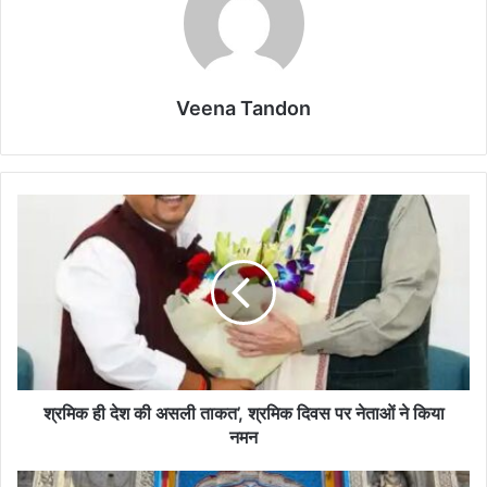
Veena Tandon
श्रमिक
ही
देश
की
असली
ताकत’,
श्रमिक
दिवस
पर
नेताओं
श्रमिक ही देश की असली ताकत’, श्रमिक दिवस पर नेताओं ने किया
ने
नमन
किया
नमन
केदारनाथ