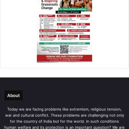
About
Today we are facing problems like extremism, religious tension,
war and cultural conflict. These problems are challenging not only
for the country of India but for the world. In such conditions
human welfare and its protection is an important question? We are