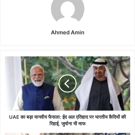
Ahmed Amin
UAE
का
बड़ा
मानवीय
फैसला:
ईद
अल
एतिहाद
पर
भारतीय
UAE का बड़ा मानवीय फैसला: ईद अल एतिहाद पर भारतीय कैदियों की
कैदियों
रिहाई, जुर्माना भी माफ
की
रिहाई,