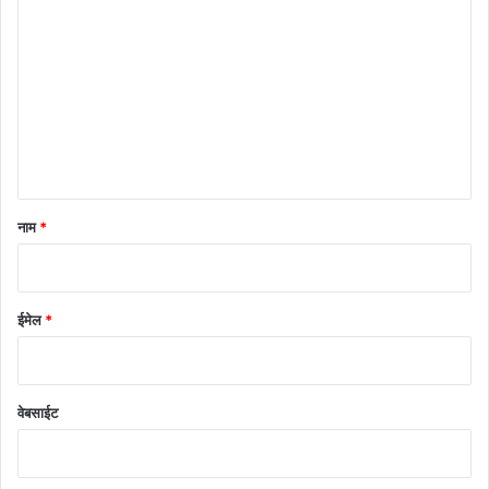
प्प
णी
*
नाम
*
ईमेल
*
वेबसाईट