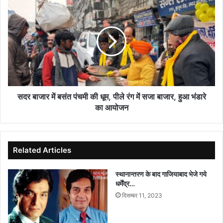
सदर
जुर्माना
बाजार
भी
में
माफ
बसंत
पंचमी
की
धूम,
पीले
रंग
में
सदर बाजार में बसंत पंचमी की धूम, पीले रंग में सजा बाजार, हुआ भंडारे
सजा
का आयोजन
बाजार,
हुआ
भंडारे
का
Related Articles
आयोजन
स्थानान्तरण के बाद गाजियाबाद भेजे गये
धर्मेंद्र…
दिसम्बर 11, 2023