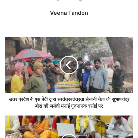
Veena Tandon
उत्तर
प्रदेश
बी
एस
बेदी
द्वारा
स्वतंत्रवतंत्रता
सेनानी
नेता
जी
उत्तर प्रदेश बी एस बेदी द्वारा स्वतंत्रवतंत्रता सेनानी नेता जी सुभाषचंद्र
सुभाषचंद्र
बोस की जयंती मनाई गुरुनानक रसोई पर
बोस
की
निराला
जयंती
और
मनाई
नजीर
गुरुनानक
जिंदा