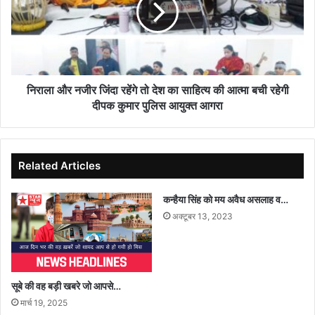
रसोई
रहेंगे
पर
तो
देश
का
साहित्य
की
निराला और नजीर जिंदा रहेंगे तो देश का साहित्य की आत्मा बची रहेगी
आत्मा
दीपक कुमार पुलिस आयुक्त आगरा
बची
रहेगी
दीपक
कुमार
Related Articles
पुलिस
आयुक्त
कन्हैया सिंह को मय अवैध असलाह व…
आगरा
अक्टूबर 13, 2023
सूबे की वह बड़ी खबरे जो आपसे…
मार्च 19, 2025