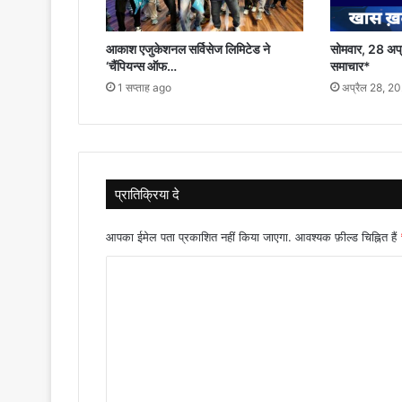
आकाश एजुकेशनल सर्विसेज लिमिटेड ने
सोमवार, 28 अप्
‘चैंपियन्स ऑफ…
समाचार*
1 सप्ताह ago
अप्रैल 28, 2
प्रातिक्रिया दे
आपका ईमेल पता प्रकाशित नहीं किया जाएगा.
आवश्यक फ़ील्ड चिह्नित हैं
टि
प्प
णी
*