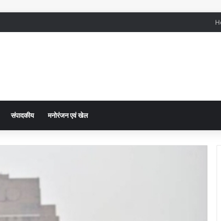
H
संपादकीय
मनोरंजन एवं खेल