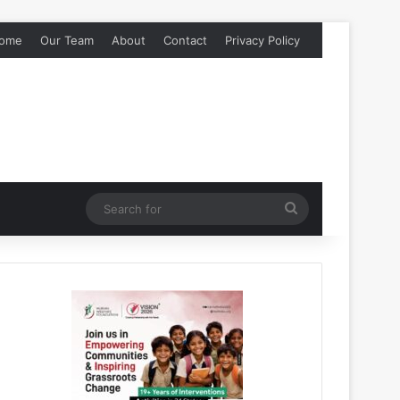
ome
Our Team
About
Contact
Privacy Policy
Search
for