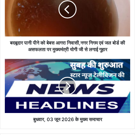
को
बेबस
आगरा
निवासी,नगर
निगम
एवं
जल
बदबूदार पानी पीने को बेबस आगरा निवासी,नगर निगम एवं जल बोर्ड की
बोर्ड
असफलता पर मुख्यमंत्री योगी जी से लगाई गुहार
की
असफलता
बुधवार,
पर
03
मुख्यमंत्री
जून
योगी
2026
जी
के
से
मुख्य
लगाई
समाचार
गुहार
बुधवार, 03 जून 2026 के मुख्य समाचार