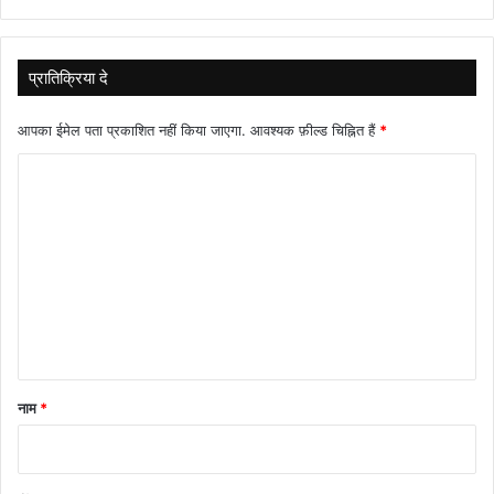
प्रातिक्रिया दे
आपका ईमेल पता प्रकाशित नहीं किया जाएगा.
आवश्यक फ़ील्ड चिह्नित हैं
*
टि
प्प
णी
*
नाम
*