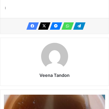
।
Veena Tandon
बदबूदार
पानी
पीने