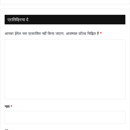
प्रातिक्रिया दे
आपका ईमेल पता प्रकाशित नहीं किया जाएगा.
आवश्यक फ़ील्ड चिह्नित हैं
*
टि
प्प
णी
*
नाम
*