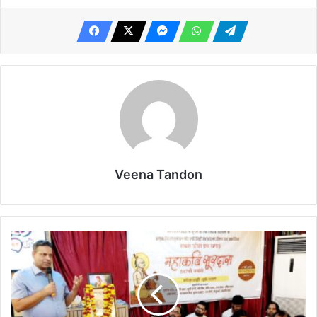
Veena Tandon
आगरा
संगीतमय
प्रस्तुतियां
के
माध्यम
से