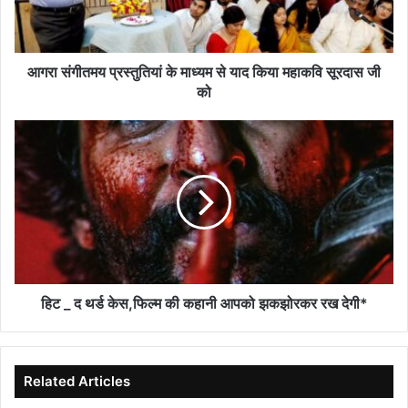
याद
किया
महाकवि
सूरदास
आगरा संगीतमय प्रस्तुतियां के माध्यम से याद किया महाकवि सूरदास जी
जी
को
को
हिट
_
द
थर्ड
केस,फिल्म
की
कहानी
आपको
झकझोरकर
रख
हिट _ द थर्ड केस,फिल्म की कहानी आपको झकझोरकर रख देगी*
देगी*
Related Articles