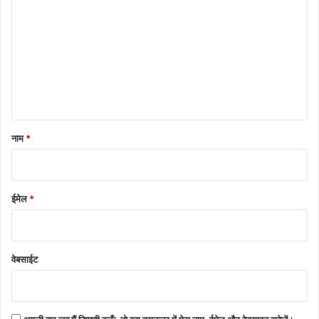
प्प
णी
*
नाम
*
ईमेल
*
वेबसाईट