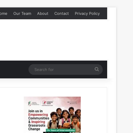
ome
Our Team
About
Contact
Privacy Policy
Search
for