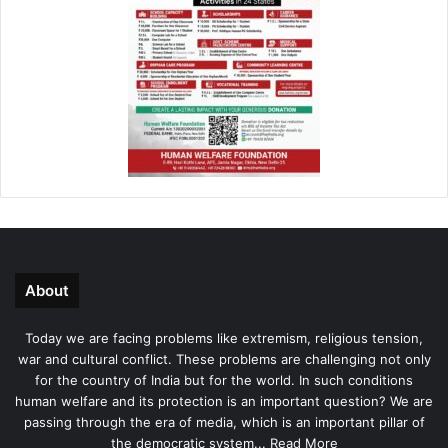
About
Today we are facing problems like extremism, religious tension,
war and cultural conflict. These problems are challenging not only
for the country of India but for the world. In such conditions
human welfare and its protection is an important question? We are
passing through the era of media, which is an important pillar of
the democratic system...
Read More