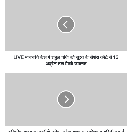
LIVE
मानहानि
केस
में
राहुल
गांधी
को
सूरत
के
सेशंस
LIVE मानहानि केस में राहुल गांधी को सूरत के सेशंस कोर्ट से 13
कोर्ट
अप्रैल तक मिली जमानत
से
13
अखिलेश
अप्रैल
यादव
तक
का
मिली
अजीबो
जमानत
गरीब
आरोप:
शुगर
ब्लडप्रेशर
डायविटीज
हार्ड