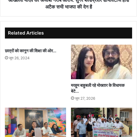
अखिलेश यादव का अजीबो गरीब आरोप: शुगर ब्लडप्रेशर डायविटीज हार्ड
अटैक
अटैक सभी भाजपा की देन है
सभी
भाजपा
की
देन
Related Articles
है
छात्रों को कानून की शिक्षा की ओर…
जून 26, 2024
मरहूम बाहुबली रहे मोख्तार के विधायक
बेटे…
जून 27, 2026