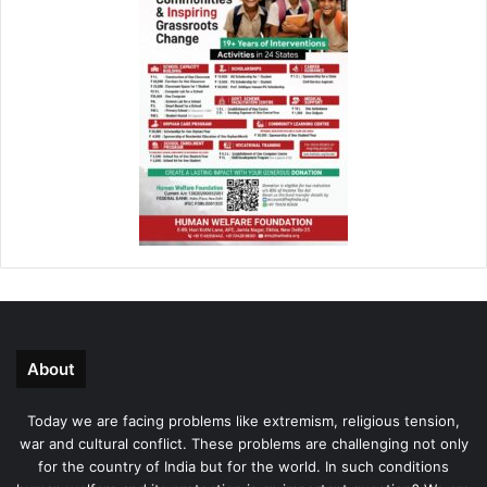
About
Today we are facing problems like extremism, religious tension,
war and cultural conflict. These problems are challenging not only
for the country of India but for the world. In such conditions