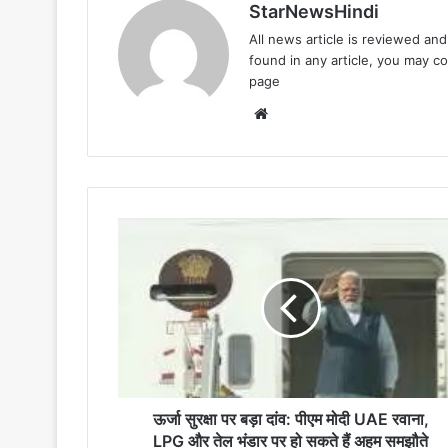
StarNewsHindi
All news article is reviewed an
found in any article, you may c
page
Website
ऊर्जा
सुरक्षा
पर
बड़ा
दांव:
पीएम
मोदी
UAE
रवाना,
LPG
ऊर्जा सुरक्षा पर बड़ा दांव: पीएम मोदी UAE रवाना,
और
LPG और तेल भंडार पर हो सकते हैं अहम समझौते