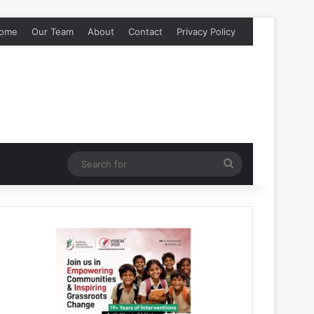
ome
Our Team
About
Contact
Privacy Policy
Search
for