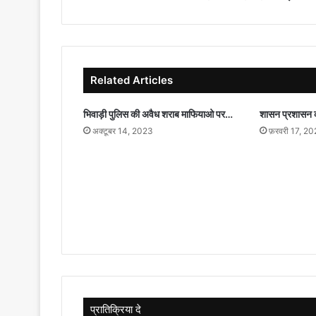
तेल
भंडार
पर
हो
सकते
Related Articles
हैं
अहम
समझौते
भिवाड़ी पुलिस की अवैध शराब माफियाओ पर…
शासन प्रशासन क
अक्टूबर 14, 2023
फ़रवरी 17, 2
प्रातिक्रिया दे