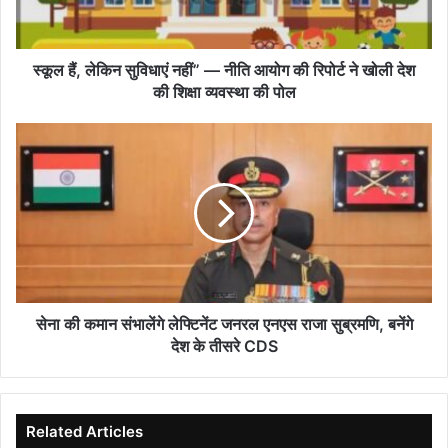
नीति
आयोग
की
रिपोर्ट
स्कूल हैं, लेकिन सुविधाएं नहीं” — नीति आयोग की रिपोर्ट ने खोली देश
ने
की शिक्षा व्यवस्था की पोल
खोली
देश
सेना
की
की
शिक्षा
कमान
व्यवस्था
संभालेंगे
की
लेफ्टिनेंट
पोल
जनरल
एनएस
राजा
सुब्रमणि,
बनेंगे
सेना की कमान संभालेंगे लेफ्टिनेंट जनरल एनएस राजा सुब्रमणि, बनेंगे
देश
देश के तीसरे CDS
के
तीसरे
CDS
Related Articles