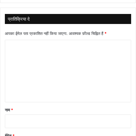
प्रातिक्रिया दे
आपका ईमेल पता प्रकाशित नहीं किया जाएगा.
आवश्यक फ़ील्ड चिह्नित हैं
*
टि
प्प
णी
*
नाम
*
ईमेल
*