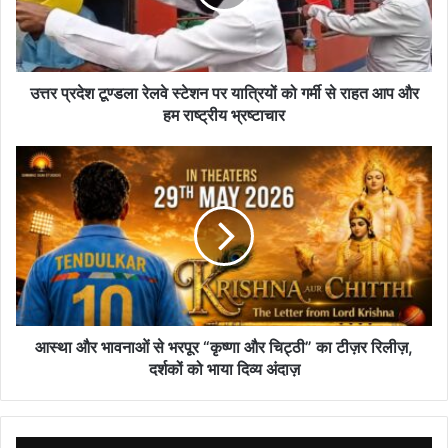
पर
यात्रियों
को
गर्मी
से
उत्तर प्रदेश टूण्डला रेलवे स्टेशन पर यात्रियों को गर्मी से राहत आप और
राहत
हम राष्ट्रीय भ्रष्टाचार
आप
और
आस्था
हम
और
राष्ट्रीय
भावनाओं
भ्रष्टाचार
से
भरपूर
“कृष्णा
और
चिट्ठी”
का
टीज़र
आस्था और भावनाओं से भरपूर “कृष्णा और चिट्ठी” का टीज़र रिलीज़,
रिलीज़,
दर्शकों को भाया दिव्य अंदाज़
दर्शकों
को
भाया