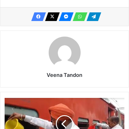
Veena Tandon
उत्तर
प्रदेश
टूण्डला
रेलवे
स्टेशन