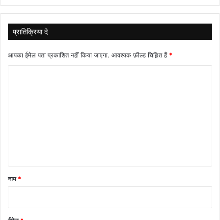
प्रातिक्रिया दे
आपका ईमेल पता प्रकाशित नहीं किया जाएगा.
आवश्यक फ़ील्ड चिह्नित हैं
*
टि
प्प
णी
*
नाम
*