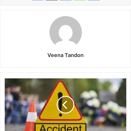
Veena Tandon
एक्सप्रेसवे
पर
भीषण
हादसा,
कार
सवार
चार
की
मौत,