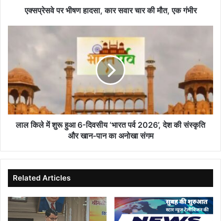
एक
एक्सप्रेसवे पर भीषण हादसा, कार सवार चार की मौत, एक गंभीर
गंभीर
लाल
किले
में
शुरू
हुआ
6-
दिवसीय
‘भारत
पर्व
2026’,
लाल किले में शुरू हुआ 6-दिवसीय ‘भारत पर्व 2026’, देश की संस्कृति
देश
और खान-पान का अनोखा संगम
की
संस्कृति
और
खान-
Related Articles
पान
का
अनोखा
संगम