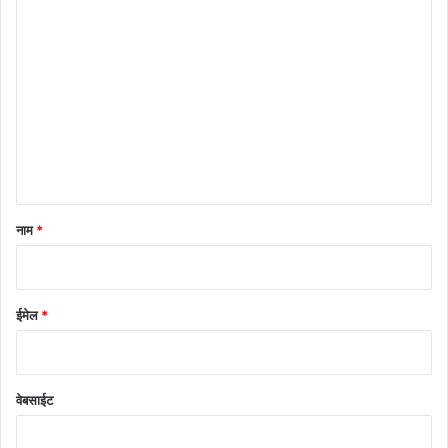
टि
प्प
णी
*
नाम
*
ईमेल
*
वेबसाईट