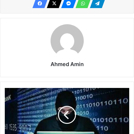
Ahmed Amin
एसबीआई
ग्राहकों
के
लिए
चेतावनी:
फर्जी
वेबसाइटों