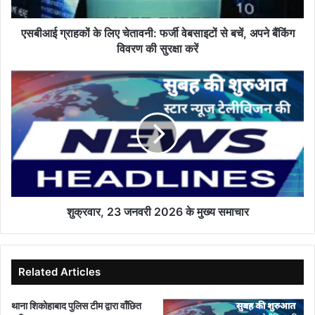
से
बचें,
अपने
एसबीआई ग्राहकों के लिए चेतावनी: फर्जी वेबसाइटों से बचें, अपने बैंकिंग
बैंकिंग
विवरण की सुरक्षा करें
विवरण
की
शुक्रवार,
सुरक्षा
23
करें
जनवरी
2026
के
मुख्य
समाचार
शुक्रवार, 23 जनवरी 2026 के मुख्य समाचार
Related Articles
थाना शिकोहाबाद पुलिस टीम द्वारा वाँछित