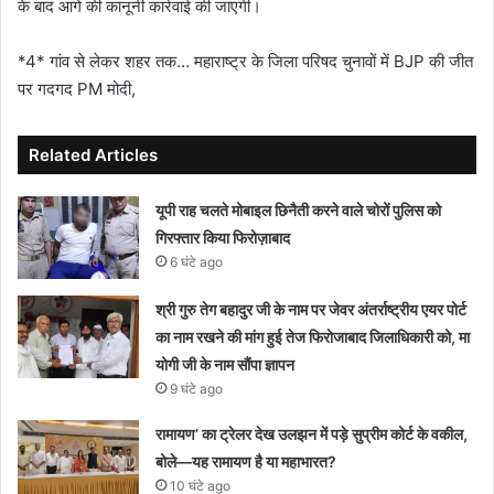
के बाद आगे की कानूनी कार्रवाई की जाएगी।
*4* गांव से लेकर शहर तक… महाराष्ट्र के जिला परिषद चुनावों में BJP की जीत
पर गदगद PM मोदी,
Related Articles
यूपी राह चलते मोबाइल छिनैती करने वाले चोरों पुलिस को
गिरफ्तार किया फिरोज़ाबाद
6 घंटे ago
श्री गुरु तेग बहादुर जी के नाम पर जेवर अंतर्राष्ट्रीय एयर पोर्ट
का नाम रखने की मांग हुई तेज फिरोजाबाद जिलाधिकारी को, मा
योगी जी के नाम सौंपा ज्ञापन
9 घंटे ago
रामायण’ का ट्रेलर देख उलझन में पड़े सुप्रीम कोर्ट के वकील,
बोले—यह रामायण है या महाभारत?
10 घंटे ago