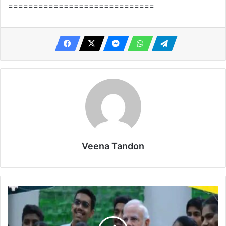
=============================
Veena Tandon
पीएम
मोदी
ने
छात्रों