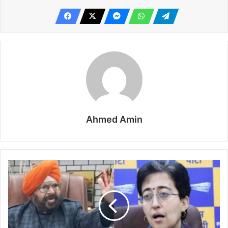
Ahmed Amin
आतिशी
की
सदस्यता
रद्द
हो,
सिख