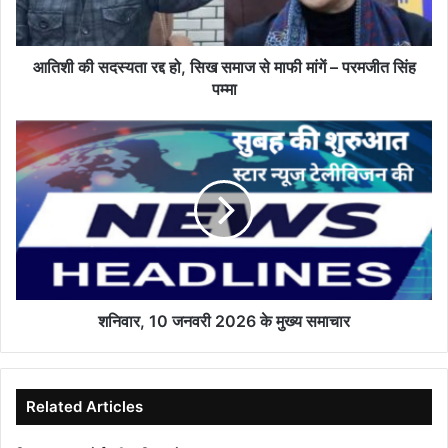
समाज
से
माफी
मांगें
आतिशी की सदस्यता रद्द हो, सिख समाज से माफी मांगें – परमजीत सिंह
–
पम्मा
परमजीत
सिंह
शनिवार,
पम्मा
10
जनवरी
2026
के
मुख्य
समाचार
शनिवार, 10 जनवरी 2026 के मुख्य समाचार
Related Articles