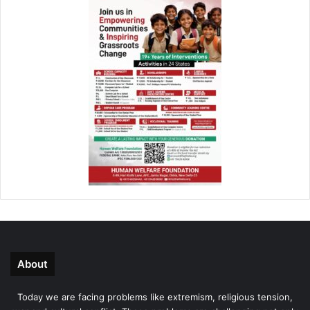
About
Today we are facing problems like extremism, religious tension,