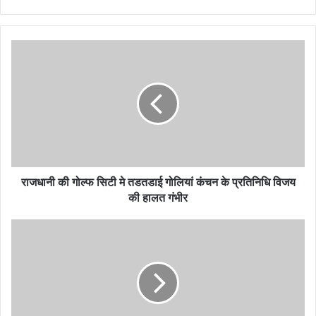
राजधानी
की
गोल्फ
सिटी
मे
तडतडाई
गोलियां
कंचन
के
प्रतिनिधि
राजधानी की गोल्फ सिटी मे तडतडाई गोलियां कंचन के प्रतिनिधि विजय
विजय
की हालत गंभीर
की
हालत
सुबह
गंभीर
देश
राज्यों
से
बड़ी
खबरें
:14-