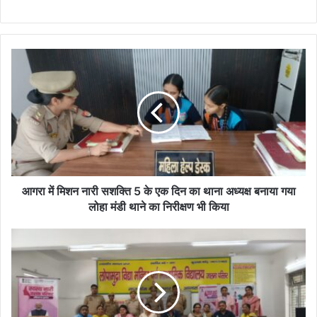
आगरा
में
मिशन
नारी
सशक्ति
5
के
एक
दिन
का
आगरा में मिशन नारी सशक्ति 5 के एक दिन का थाना अध्यक्ष बनाया गया
थाना
लोहा मंडी थाने का निरीक्षण भी किया
अध्यक्ष
बनाया
ताजमहल
गया
पर
लोहा
पर्यटन
मंडी
पुलिस
थाने
ने
का
चलाया