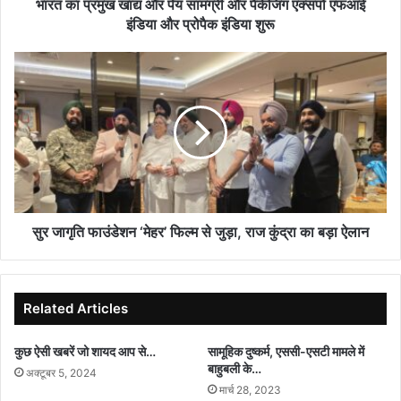
एक्सपो
भारत का प्रमुख खाद्य और पेय सामग्री और पैकेजिंग एक्सपो एफआई
एफआई
इंडिया और प्रोपैक इंडिया शुरू
इंडिया
और
सुर
प्रोपैक
जागृति
इंडिया
फाउंडेशन
शुरू
‘मेहर’
फिल्म
से
जुड़ा,
राज
कुंद्रा
का
सुर जागृति फाउंडेशन ‘मेहर’ फिल्म से जुड़ा, राज कुंद्रा का बड़ा ऐलान
बड़ा
ऐलान
Related Articles
कुछ ऐसी खबरें जो शायद आप से…
सामूहिक दुष्कर्म, एससी-एसटी मामले में
बाहुबली के…
अक्टूबर 5, 2024
मार्च 28, 2023