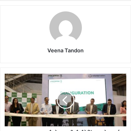
Veena Tandon
भारत
का
प्रमुख
खाद्य
और
पेय
सामग्री
और
पैकेजिंग