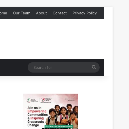
ome
Our Team
About
Contact
Privacy Policy
Search
for