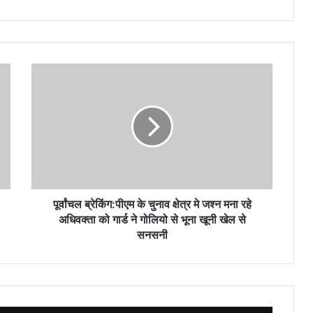
पूर्वांचल
ब्रेकिंग:पीएम
के
चुनाव
क्षेत्र
मे
जश्न
मना
रहे
अधिवक्ता
पूर्वांचल ब्रेकिंग:पीएम के चुनाव क्षेत्र मे जश्न मना रहे
को
अधिवक्ता को गार्ड ने गोलियो से भूना खूनी खेल से
गार्ड
सनसनी
ने
गोलियो
से
भूना
खूनी