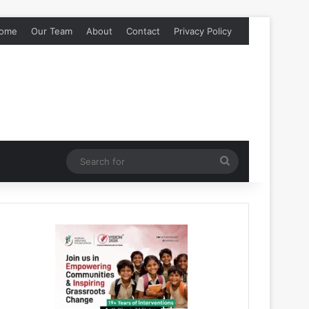
ome
Our Team
About
Contact
Privacy Policy
Search
for