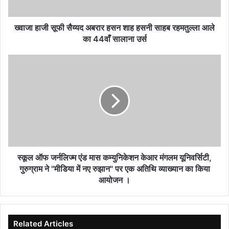
हसनी
साहब
रहमतुल्ला
ख्वाजा हाजी सूफी सैय्यद अबरार हसन शाह हसनी साहब रहमतुल्ला आले
आले
का 44वाँ सालाना उर्स
का
44वाँ
स्कूल
सालाना
ऑफ
उर्स
जर्नलिज्म
एंड
मास
कम्युनिकेशन
केआर
मंगलम
यूनिवर्सिटी,
गुरुग्राम
स्कूल ऑफ जर्नलिज्म एंड मास कम्युनिकेशन केआर मंगलम यूनिवर्सिटी,
ने
गुरुग्राम ने "मीडिया में नए रुझान" पर एक अतिथि व्याख्यान का किया
"मीडिया
आयोजन ।
में
नए
रुझान"
पर
Related Articles