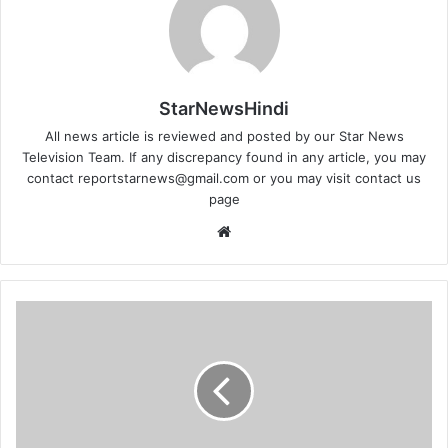
StarNewsHindi
All news article is reviewed and posted by our Star News
Television Team. If any discrepancy found in any article, you may
contact
reportstarnews@gmail.com
or you may visit
contact us
page
Website
ख्वाजा
हाजी
सूफी
सैय्यद
अबरार
हसन
शाह