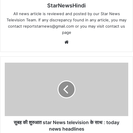
StarNewsHindi
All news article is reviewed and posted by our Star News
Television Team. If any discrepancy found in any article, you may
contact
reportstarnews@gmail.com
or you may visit
contact us
page
Website
सुबह
की
शुरुआत
star
News
television
के
साथ
:
today
सुबह की शुरुआत star News television के साथ : today
news
news headlines