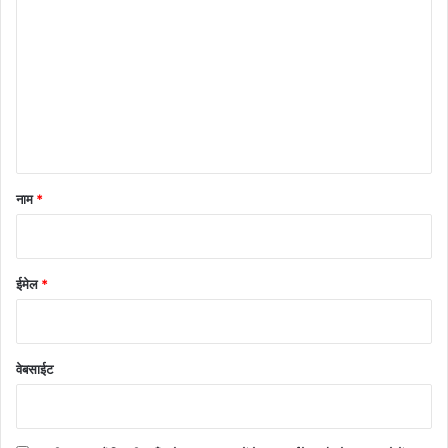
प्प
णी
*
नाम
*
ईमेल
*
वेबसाईट