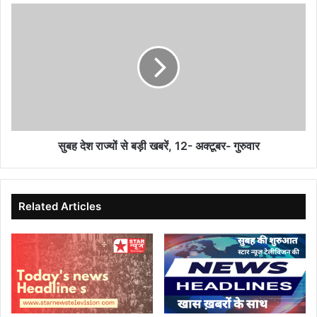
उपाध्याय
सुबह
ने
देश
अश्वनी
राज्यों
कुमार
से
जैन
बड़ी
को
खबरें,
किया
12-
सम्मानित
अक्टूबर-
गुरुवार
सुबह देश राज्यों से बड़ी खबरें, 12- अक्टूबर- गुरुवार
Related Articles