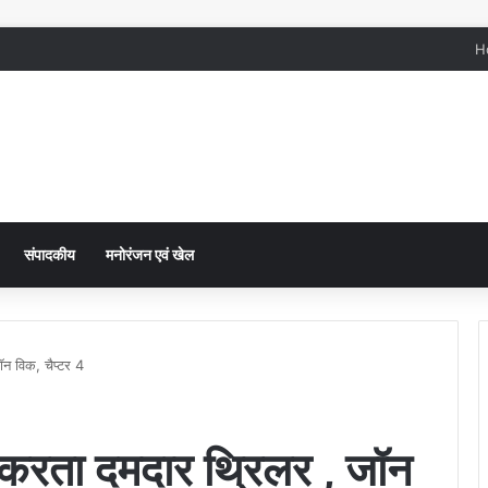
H
संपादकीय
मनोरंजन एवं खेल
न विक, चैप्टर 4
करता दमदार थ्रिलर , जॉन