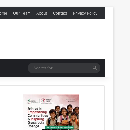
ome
Our Team
About
Contact
Privacy Policy
Search
for