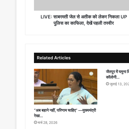
निकला
UP
पुलिस
LIVE: साबरमती जेल से अतीक को लेकर निकला UP
का
पुलिस का काफिला, देखें पहली तस्वीर
काफिला,
देखें
पहली
तस्वीर
Related Articles
जैतपुर में यमुना 
कॉलोनी…
जुलाई 13, 20
“अब बहाने नहीं, परिणाम चाहिए” —मुख्यमंत्री
रेखा…
मार्च 28, 2026