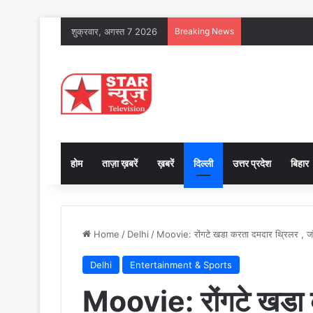
शुक्रवार, अगस्त 7 2026
Breaking News
होम
ताज़ा ख़बरें
ख़बरें
दिल्ली
उत्तर प्रदेश
बिहार
Home
/
Delhi
/
Moovie: रोंगटे खडा करता दमदार थ्रिलर , जॉ
Delhi
Entertainment & Sports
Moovie: रोंगटे खडा 