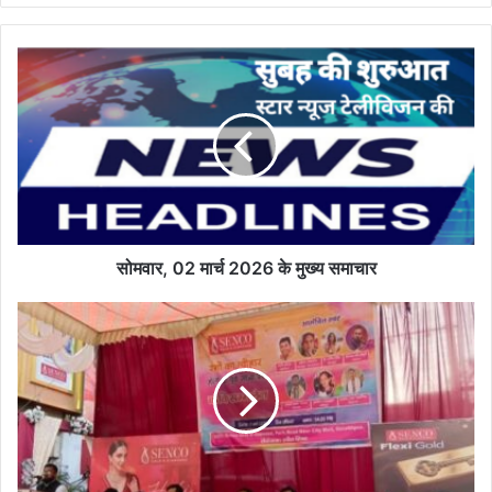
सोमवार,
02
मार्च
2026
के
मुख्य
समाचार
सोमवार, 02 मार्च 2026 के मुख्य समाचार
उत्तर
प्रदेश
सेंको
की
तरफ
से
होली
के