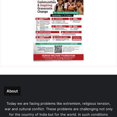
About
Today we are facing problems like extremism, religious tension,
war and cultural conflict. These problems are challenging not only
for the country of India but for the world. In such conditions