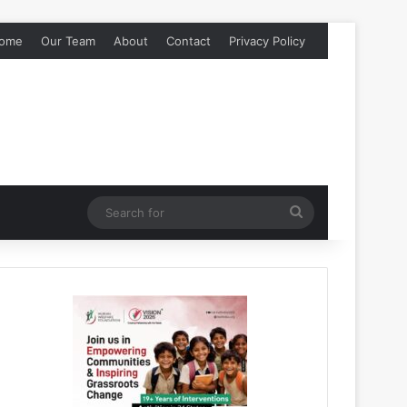
ome
Our Team
About
Contact
Privacy Policy
Search
for