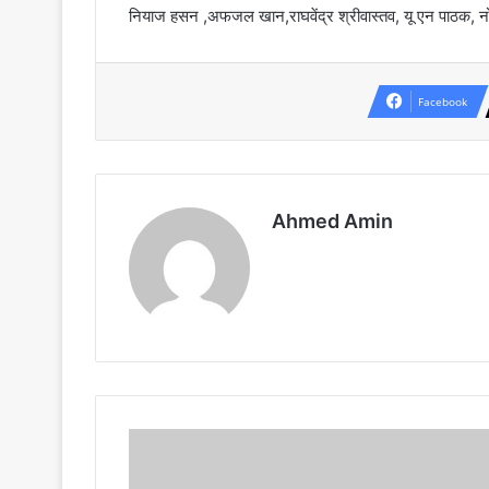
नियाज हसन ,अफजल खान,राघवेंद्र श्रीवास्तव, यू एन पाठक, नोम
Facebook
Ahmed Amin
77
वा
गणतंत्र