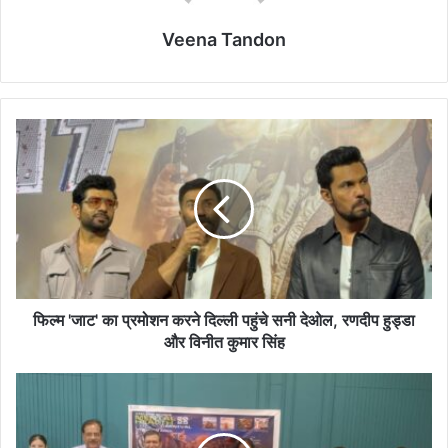
Veena Tandon
फिल्म
'जाट'
का
प्रमोशन
करने
दिल्ली
पहुंचे
सनी
देओल,
रणदीप
फिल्म 'जाट' का प्रमोशन करने दिल्ली पहुंचे सनी देओल, रणदीप हुड्डा
हुड्डा
और विनीत कुमार सिंह
और
विनीत
आगरा
कुमार
का
सिंह
पहला
मेंटल