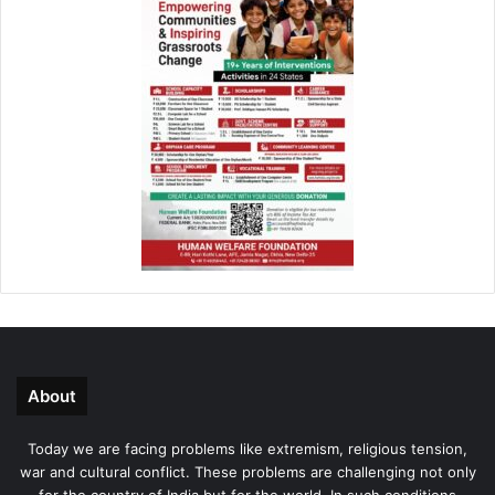
About
Today we are facing problems like extremism, religious tension,
war and cultural conflict. These problems are challenging not only