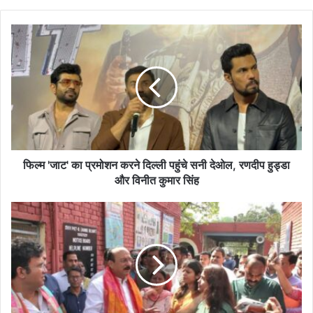
फिल्म
'जाट'
का
प्रमोशन
करने
दिल्ली
पहुंचे
सनी
देओल,
रणदीप
फिल्म 'जाट' का प्रमोशन करने दिल्ली पहुंचे सनी देओल, रणदीप हुड्डा
हुड्डा
और विनीत कुमार सिंह
और
विनीत
शिक्षा
कुमार
मंत्री
सिंह
ने
किया
पटपड़गंज
विधानसभा
क्षेत्र
के