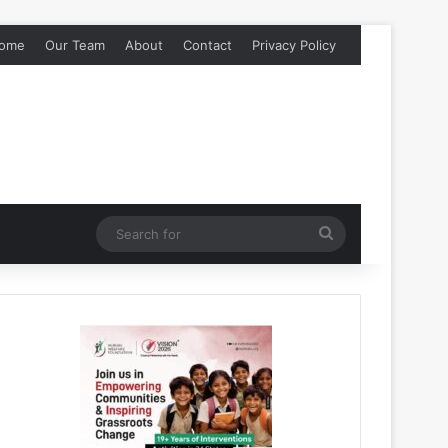
ome
Our Team
About
Contact
Privacy Policy
Search
for