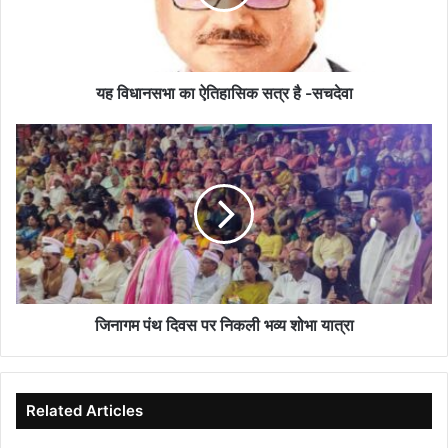
है
-सचदेवा
यह विधानसभा का ऐतिहासिक सत्र है -सचदेवा
जिनागम
पंथ
दिवस
पर
निकली
भव्य
शोभा
यात्रा
जिनागम पंथ दिवस पर निकली भव्य शोभा यात्रा
Related Articles