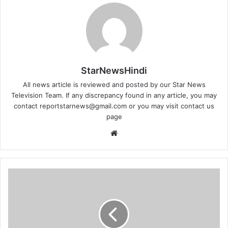
StarNewsHindi
All news article is reviewed and posted by our Star News
Television Team. If any discrepancy found in any article, you may
contact
reportstarnews@gmail.com
or you may visit
contact us
page
Website
21
वीं
सदी
में
विकसित
होने