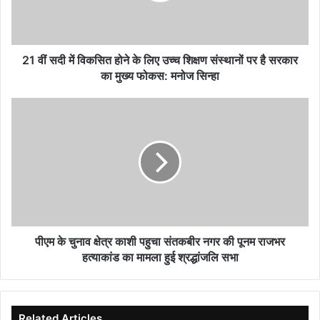
के
लिए
उच्च
शिक्षण
21 वीं सदी में विकसित होने के लिए उच्च शिक्षण संस्थानों पर है सरकार
संस्थानों
का मुख्य फोकस: मनोज सिन्हा
पर
है
पीएम
सरकार
के
का
चुनाव
मुख्य
क्षेत्र
फोकस:
काशी
मनोज
पहुचा
सिन्हा
संतकबीर
नगर
की
पूनम
पीएम के चुनाव क्षेत्र काशी पहुचा संतकबीर नगर की पूनम राजभर
राजभर
हत्याकांड का मामला हुई श्रद्धांजलि सभा
हत्याकांड
का
मामला
हुई
Related Articles