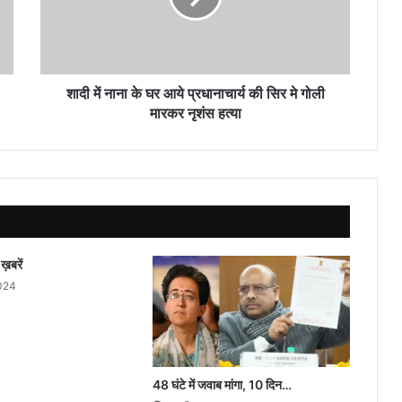
आये
प्रधानाचार्य
की
सिर
मे
शादी में नाना के घर आये प्रधानाचार्य की सिर मे गोली
गोली
मारकर नृशंस हत्या
मारकर
नृशंस
हत्या
़बरें
2024
48 घंटे में जवाब मांगा, 10 दिन…