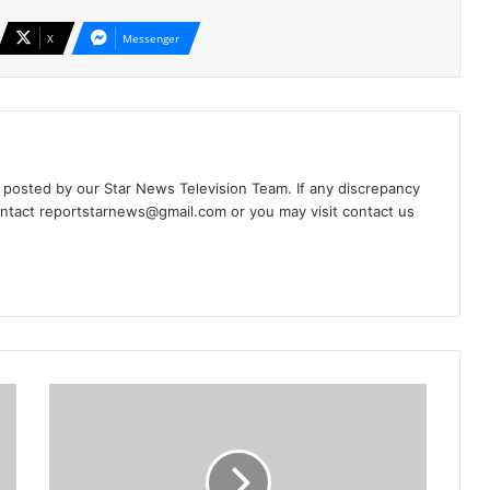
X
Messenger
d posted by our Star News Television Team. If any discrepancy
ontact
reportstarnews@gmail.com
or you may visit
contact us
शादी
में
नाना
के
घर