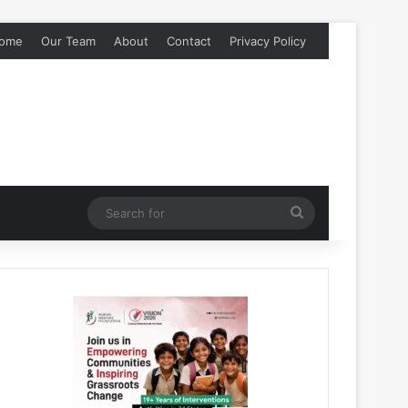
ome
Our Team
About
Contact
Privacy Policy
Search
for