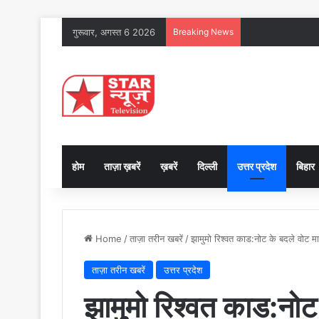
गुरूवार, अगस्त 6 2026
Breaking News
होम
ताज़ा ख़बरें
ख़बरें
दिल्ली
उत्तर प्रदेश
बिहार
Home
/
ताज़ा तरीन खबरें
/
झामुमो रिश्वत काड:नोट के बदले वोट माम
ताज़ा तरीन खबरें
उत्तर प्रदेश
झामुमो रिश्वत काड:नोट 