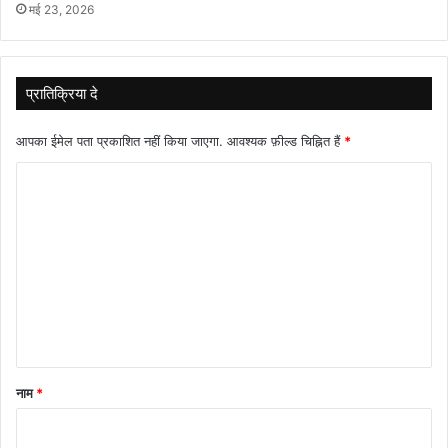
मई 23, 2026
प्रातिक्रिया दे
आपका ईमेल पता प्रकाशित नहीं किया जाएगा.
आवश्यक फ़ील्ड चिह्नित हैं
*
टि
प्प
णी
*
नाम
*