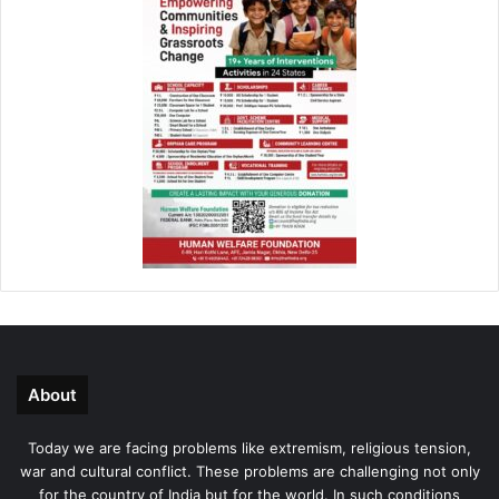
About
Today we are facing problems like extremism, religious tension,
war and cultural conflict. These problems are challenging not only
for the country of India but for the world. In such conditions