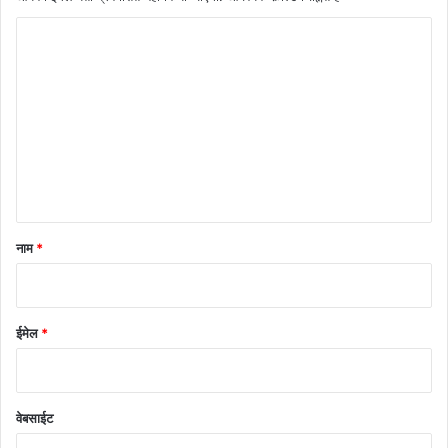
टि
प्प
णी
*
नाम
*
ईमेल
*
वेबसाईट