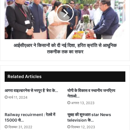
किसानों
को
दी
नई
दिशा,
हरित
क्रांति
से
आईसीएआर ने किसानों को दी नई दिशा, हरित क्रांति से आधुनिक
आधुनिक
तकनीक तक का सफर
तकनीक
तक
का
सफर
Related Articles
आगरा वाइल्डरनेस से भरपूर है ‘बेरा के…
योगी के विकास व स्थानीय जनप्रिय
नेताओ…
मार्च 11, 2024
अगस्त 13, 2023
Railway recuirment : रेलवे में
सुबह की शुरुआत star News
15000 से…
television के…
दिसम्बर 31, 2022
दिसम्बर 12, 2023